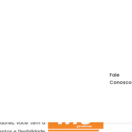
icite um Orçamento
Chame no WhatsApp
Fale
Conosco
Informações
na a necessidade de
dores, você tem a
tos e flexibilidade