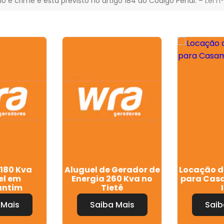
gio é crime e está previsto no artigo 184 do Código Penal. –
Lei n
180 Kva
Aluguel de Gerador de
Locação d
el em
Energia 260 Kva no
para Cas
antim
Tietê
 Mais
Saiba Mais
Saib