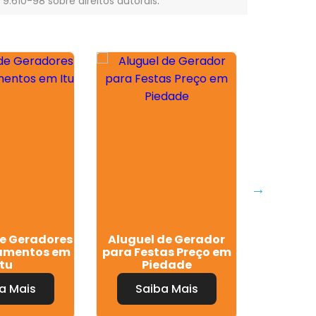
° 9.610-98 sobre direitos autorais
.
e Geradores
Aluguel de Gerador
Gerad
amentos em
para Festas Preço em
Alugue
Itu
Piedade
a Mais
Saiba Mais
Sa