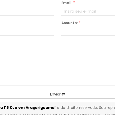
Email:
*
Assunto:
*
Enviar
ia 115 Kva em Araçariguama
" é de direito reservado. Sua re