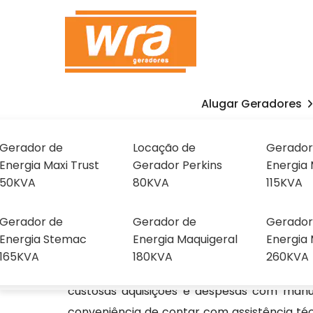
Alugar Geradores
Aluguel de Gerador de
Kva em Araçariguam
Gerador de
Locação de
Gerador
Energia Maxi Trust
Gerador Perkins
Energia 
Sobre
50KVA
80KVA
115KVA
Home
Home
»
Informações
»
Aluguel de Gerador de Energi
Nós
Gerador de
Gerador de
Gerador
Energia Stemac
Energia Maquigeral
Energia 
165KVA
180KVA
260KVA
Optar pela locação de geradores traz inúme
custosas aquisições e despesas com ma
conveniência de contar com assistência técn