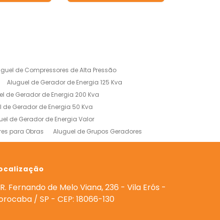
uguel de Compressores de Alta Pressão
Aluguel de Gerador de Energia 125 Kva
el de Gerador de Energia 200 Kva
l de Gerador de Energia 50 Kva
uel de Gerador de Energia Valor
res para Obras
Aluguel de Grupos Geradores
res
Gerador 180 Kva Aluguel
 para Eventos
Geradores para Alugar
0 Kva
ocalização
Locação de Gerador em Sorocaba
de Geradores para Casamentos
R. Fernando de Melo Viana, 236 - Vila Erós -
eradores de Energia
orocaba / SP - CEP: 18066-130