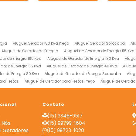
rgia
Aluguel Gerador 180 Kva Preço
Aluguel Gerador Sorocaba
Al
Aluguel de Gerador de Energia
Aluguel de Gerador de Energia 115 Kva
dor de Energia 165 Kva
Aluguel de Gerador de Energia 180 Kva
Alugu
ador de Energia 35 Kva
Aluguel de Gerador de Energia 40 Kva
Alugue
or de Energia 80 Kva
Aluguel de Gerador de Energia Sorocaba
Alug
ara Festas
Aluguel de Gerador para Festas Preço
Aluguel de Gerado
 de Energia
Empresa de Geradores
Empresa de Locação de Gerado
rial Valor
Gerador de Energia a Diesel Industrial
Gerador de Energia
ucional
Locação de Compressores de Alta Pressão
Contato
Locação de Gerador 15
L
es de Energia
Locação de Geradores de Energia a Diesel
Locação 
e
(15) 3346-9517
adores para Obras
Preço Aluguel de Gerador
Preço de Locação de G
 Nós
(15) 99799-1604
S
r Geradores
(15) 99723-1020