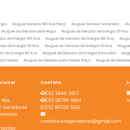
rgia
Aluguel Gerador 180 Kva Preço
Aluguel Gerador Sorocaba
Al
Aluguel de Gerador de Energia
Aluguel de Gerador de Energia 115 Kva
dor de Energia 165 Kva
Aluguel de Gerador de Energia 180 Kva
Alugu
ador de Energia 35 Kva
Aluguel de Gerador de Energia 40 Kva
Alugue
or de Energia 80 Kva
Aluguel de Gerador de Energia Sorocaba
Alug
ara Festas
Aluguel de Gerador para Festas Preço
Aluguel de Gerado
 de Energia
Empresa de Geradores
Empresa de Locação de Gerado
rial Valor
Gerador de Energia a Diesel Industrial
Gerador de Energia
ucional
Locação de Compressores de Alta Pressão
Contato
Locação de Gerador 15
L
es de Energia
Locação de Geradores de Energia a Diesel
Locação 
e
(15) 3346-9517
adores para Obras
Preço Aluguel de Gerador
Preço de Locação de G
 Nós
(15) 99799-1604
S
r Geradores
(15) 99723-1020
Conosco
contato.wrageradores@gmail.com
mações