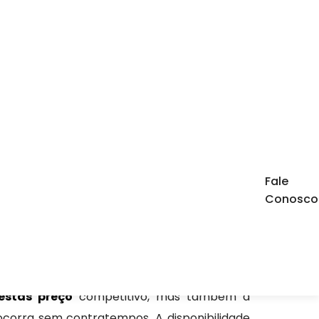
icite um Orçamento
Chame no WhatsApp
Fale
Conosco
Informações
estas preço
competitivo, mas também a
corra sem contratempos. A disponibilidade