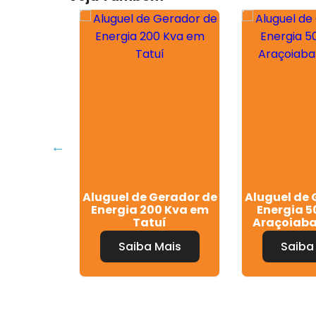
 Gerador
Aluguel de Gerador de
Aluguel de 
s em Itu
Energia 200 Kva em
Energia 5
Tatuí
Araçoiaba
Mais
Saiba Mais
Saiba