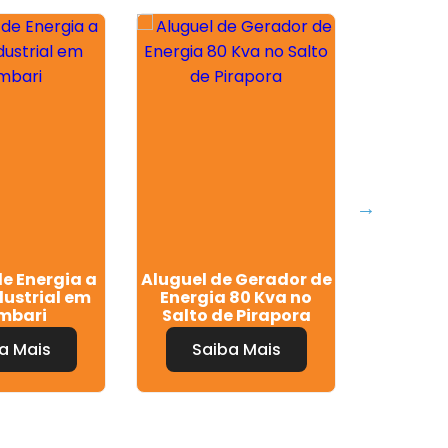
e Energia a
Aluguel de Gerador de
Aluguel
dustrial em
Energia 80 Kva no
Kva Preç
mbari
Salto de Pirapora
a Mais
Saiba Mais
Sa