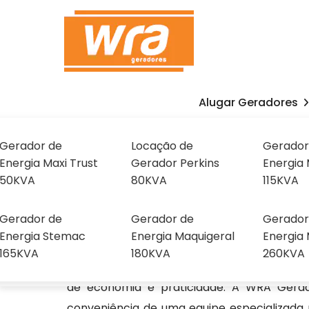
Alugar Geradores
Aluguel de Gerador pa
Preço no Tietê
Gerador de
Locação de
Gerador
Energia Maxi Trust
Gerador Perkins
Energia 
Sobre
50KVA
80KVA
115KVA
Home
Home
»
Informações
»
Aluguel de Gerador para Festa
Nós
Gerador de
Gerador de
Gerador
Energia Stemac
Energia Maquigeral
Energia 
165KVA
180KVA
260KVA
Optar pela locação de um gerador traz in
de economia e praticidade. A WRA Gera
conveniência de uma equipe especializada