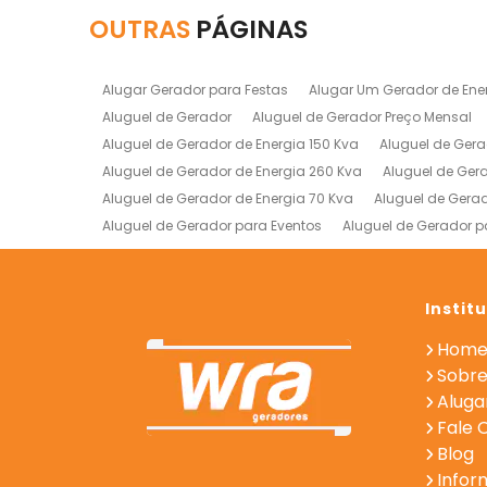
OUTRAS
PÁGINAS
Alugar Gerador para Festas
Alugar Um Gerador de Ene
Aluguel de Gerador
Aluguel de Gerador Preço Mensal
Aluguel de Gerador de Energia 150 Kva
Aluguel de Gera
Aluguel de Gerador de Energia 260 Kva
Aluguel de Ger
Aluguel de Gerador de Energia 70 Kva
Aluguel de Gerad
Aluguel de Gerador para Eventos
Aluguel de Gerador p
Empresa de Aluguel de Geradores
Empresa de Gerador
Gerador de Energia Empresa
Gerador de Energia Indust
Locaçao de Geradores
Locação Geradores de Energia
Instit
Locação de Gerador para Eventos
Locação de Gerador
Hom
Locação de Geradores para Hospitais
Locação de Ger
Sobre
Aluga
Fale 
Blog
Infor