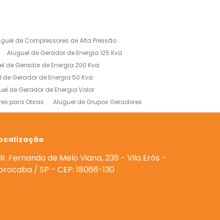
uguel de Compressores de Alta Pressão
Aluguel de Gerador de Energia 125 Kva
el de Gerador de Energia 200 Kva
l de Gerador de Energia 50 Kva
uel de Gerador de Energia Valor
res para Obras
Aluguel de Grupos Geradores
res
Gerador 180 Kva Aluguel
 para Eventos
Geradores para Alugar
0 Kva
ocalização
Locação de Gerador em Sorocaba
de Geradores para Casamentos
R. Fernando de Melo Viana, 236 - Vila Erós -
eradores de Energia
orocaba / SP - CEP: 18066-130