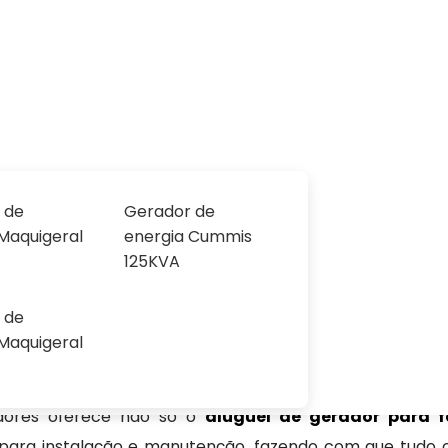
ra Festas
Sol
 de
Gerador de
Maquigeral
energia Cummis
125KVA
s Preço no Tietê
 de
Maquigeral
úmeras vantagens, especialmente quando se trata
dores oferece não só o
aluguel de gerador para f
 para instalação e manutenção, fazendo com que tudo o