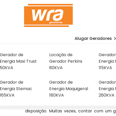
Alugar Geradores
Geradores para Aluga
Gerador de
Locação de
Gerador
Home
»
Informações
»
Geradores para Alugar em Bo
Energia Maxi Trust
Gerador Perkins
Energia 
Sobre
50KVA
80KVA
115KVA
Home
Nós
Gerador de
Gerador de
Gerador
Encontrar
Geradores para Alugar em Bo
Energia Stemac
Energia Maquigeral
Energia 
165KVA
180KVA
260KVA
setores como obras, fábricas e indústrias. 
garantir o funcionamento contínuo de sua
disposição. Muitas vezes, contar com um 