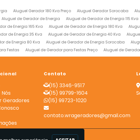
rgia
Aluguel Gerador 180 Kva Preço
Aluguel Gerador Sorocaba
Al
Aluguel de Gerador de Energia
Aluguel de Gerador de Energia 115 Kva
dor de Energia 165 Kva
Aluguel de Gerador de Energia 180 Kva
Alugu
ador de Energia 35 Kva
Aluguel de Gerador de Energia 40 Kva
Alugue
or de Energia 80 Kva
Aluguel de Gerador de Energia Sorocaba
Alug
ara Festas
Aluguel de Gerador para Festas Preço
Aluguel de Gerado
 de Energia
Empresa de Geradores
Empresa de Locação de Gerado
rial Valor
Gerador de Energia a Diesel Industrial
Gerador de Energia
ucional
Locação de Compressores de Alta Pressão
Contato
Locação de Gerador 15
L
es de Energia
Locação de Geradores de Energia a Diesel
Locação 
e
(15) 3346-9517
adores para Obras
Preço Aluguel de Gerador
Preço de Locação de G
 Nós
(15) 99799-1604
S
r Geradores
(15) 99723-1020
Conosco
contato.wrageradores@gmail.com
mações