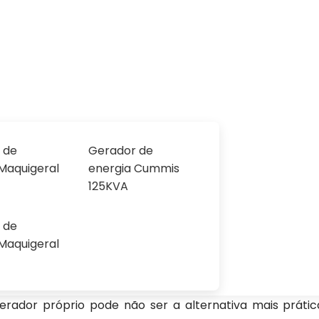
r em Boituva
Sol
 de
Gerador de
ituva
Maquigeral
energia Cummis
125KVA
 de
ituva
pode ser a solução perfeita para quem organiza 
Maquigeral
Imagine que você esteja planejando um grande evento ao 
 linha de produção; é fundamental ter um sistema de e
gerador próprio pode não ser a alternativa mais prát