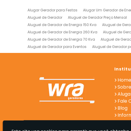
Alugar Gerador para Festas
Alugar Um Gerador de Ene
Aluguel de Gerador
Aluguel de Gerador Preço Mensal
Aluguel de Gerador de Energia 150 Kva
Aluguel de Gera
Aluguel de Gerador de Energia 260 Kva
Aluguel de Ger
Aluguel de Gerador de Energia 70 Kva
Aluguel de Gerad
Aluguel de Gerador para Eventos
Aluguel de Gerador p
Empresa de Aluguel de Geradores
Empresa de Gerador
Gerador de Energia Empresa
Gerador de Energia Indust
Locaçao de Geradores
Locação Geradores de Energia
Instit
Locação de Gerador para Eventos
Locação de Gerador
Hom
Locação de Geradores para Hospitais
Locação de Ger
Sobre
Aluga
Fale 
Blog
Infor
WRA Geradores - GERADORES