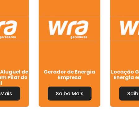
Aluguel de
Gerador de Energia
Locação G
m Pilar do
Empresa
Energia 
l
 Mais
Saiba Mais
Saib