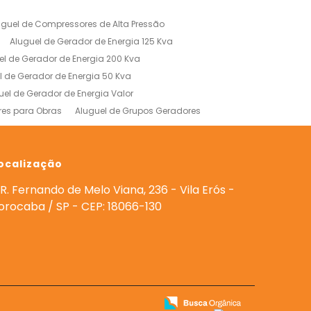
uguel de Compressores de Alta Pressão
Aluguel de Gerador de Energia 125 Kva
el de Gerador de Energia 200 Kva
l de Gerador de Energia 50 Kva
uel de Gerador de Energia Valor
res para Obras
Aluguel de Grupos Geradores
res
Gerador 180 Kva Aluguel
 para Eventos
Geradores para Alugar
0 Kva
ocalização
Locação de Gerador em Sorocaba
de Geradores para Casamentos
R. Fernando de Melo Viana, 236 - Vila Erós -
eradores de Energia
orocaba / SP - CEP: 18066-130