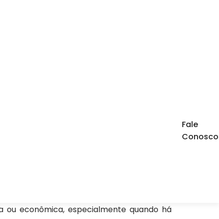
icite um Orçamento
Chame no WhatsApp
Fale
Conosco
Informações
eventos ou atua em
ar livre ou precisa
nergia confiável à
ica ou econômica, especialmente quando há