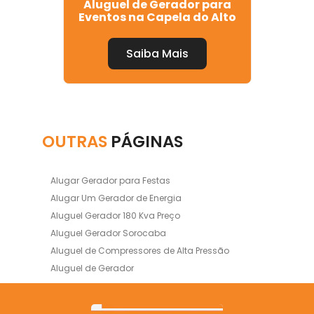
 de
Aluguel de Gerador para
Em
nio
Eventos na Capela do Alto
Ge
Saiba Mais
OUTRAS
PÁGINAS
Alugar Gerador para Festas
Alugar Um Gerador de Energia
Aluguel Gerador 180 Kva Preço
Aluguel Gerador Sorocaba
Aluguel de Compressores de Alta Pressão
Aluguel de Gerador
Aluguel de Gerador Preço Mensal
Aluguel de Gerador de Energia